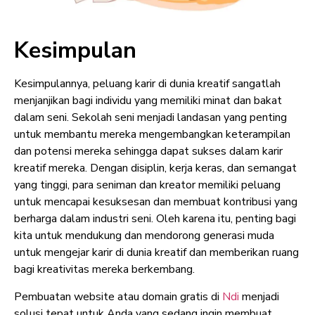
Kesimpulan
Kesimpulannya, peluang karir di dunia kreatif sangatlah
menjanjikan bagi individu yang memiliki minat dan bakat
dalam seni. Sekolah seni menjadi landasan yang penting
untuk membantu mereka mengembangkan keterampilan
dan potensi mereka sehingga dapat sukses dalam karir
kreatif mereka. Dengan disiplin, kerja keras, dan semangat
yang tinggi, para seniman dan kreator memiliki peluang
untuk mencapai kesuksesan dan membuat kontribusi yang
berharga dalam industri seni. Oleh karena itu, penting bagi
kita untuk mendukung dan mendorong generasi muda
untuk mengejar karir di dunia kreatif dan memberikan ruang
bagi kreativitas mereka berkembang.
Pembuatan website atau domain gratis di
Ndi
menjadi
solusi tepat untuk Anda yang sedang ingin membuat