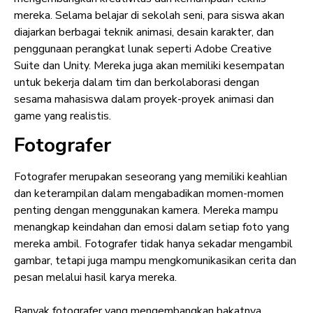
mereka. Selama belajar di sekolah seni, para siswa akan
diajarkan berbagai teknik animasi, desain karakter, dan
penggunaan perangkat lunak seperti Adobe Creative
Suite dan Unity. Mereka juga akan memiliki kesempatan
untuk bekerja dalam tim dan berkolaborasi dengan
sesama mahasiswa dalam proyek-proyek animasi dan
game yang realistis.
Fotografer
Fotografer merupakan seseorang yang memiliki keahlian
dan keterampilan dalam mengabadikan momen-momen
penting dengan menggunakan kamera. Mereka mampu
menangkap keindahan dan emosi dalam setiap foto yang
mereka ambil. Fotografer tidak hanya sekadar mengambil
gambar, tetapi juga mampu mengkomunikasikan cerita dan
pesan melalui hasil karya mereka.
Banyak fotografer yang mengembangkan bakatnya