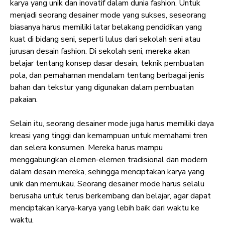
karya yang unik dan inovatif dalam dunia fashion. Untuk
menjadi seorang desainer mode yang sukses, seseorang
biasanya harus memiliki latar belakang pendidikan yang
kuat di bidang seni, seperti lulus dari sekolah seni atau
jurusan desain fashion. Di sekolah seni, mereka akan
belajar tentang konsep dasar desain, teknik pembuatan
pola, dan pemahaman mendalam tentang berbagai jenis
bahan dan tekstur yang digunakan dalam pembuatan
pakaian.
Selain itu, seorang desainer mode juga harus memiliki daya
kreasi yang tinggi dan kemampuan untuk memahami tren
dan selera konsumen. Mereka harus mampu
menggabungkan elemen-elemen tradisional dan modern
dalam desain mereka, sehingga menciptakan karya yang
unik dan memukau. Seorang desainer mode harus selalu
berusaha untuk terus berkembang dan belajar, agar dapat
menciptakan karya-karya yang lebih baik dari waktu ke
waktu.