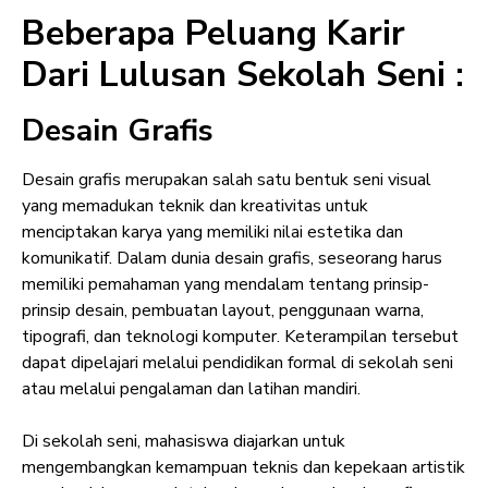
Beberapa Peluang Karir
Dari Lulusan Sekolah Seni :
Desain Grafis
Desain grafis merupakan salah satu bentuk seni visual
yang memadukan teknik dan kreativitas untuk
menciptakan karya yang memiliki nilai estetika dan
komunikatif. Dalam dunia desain grafis, seseorang harus
memiliki pemahaman yang mendalam tentang prinsip-
prinsip desain, pembuatan layout, penggunaan warna,
tipografi, dan teknologi komputer. Keterampilan tersebut
dapat dipelajari melalui pendidikan formal di sekolah seni
atau melalui pengalaman dan latihan mandiri.
Di sekolah seni, mahasiswa diajarkan untuk
mengembangkan kemampuan teknis dan kepekaan artistik