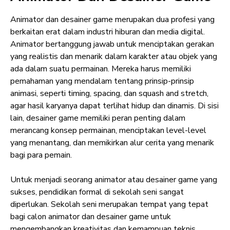
Animator dan desainer game merupakan dua profesi yang
berkaitan erat dalam industri hiburan dan media digital.
Animator bertanggung jawab untuk menciptakan gerakan
yang realistis dan menarik dalam karakter atau objek yang
ada dalam suatu permainan. Mereka harus memiliki
pemahaman yang mendalam tentang prinsip-prinsip
animasi, seperti timing, spacing, dan squash and stretch,
agar hasil karyanya dapat terlihat hidup dan dinamis. Di sisi
lain, desainer game memiliki peran penting dalam
merancang konsep permainan, menciptakan level-level
yang menantang, dan memikirkan alur cerita yang menarik
bagi para pemain.
Untuk menjadi seorang animator atau desainer game yang
sukses, pendidikan formal di sekolah seni sangat
diperlukan. Sekolah seni merupakan tempat yang tepat
bagi calon animator dan desainer game untuk
mengembangkan kreativitas dan kemampuan teknis